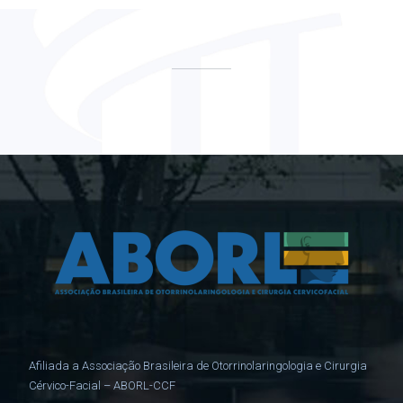
Afiliada a Associação Brasileira de Otorrinolaringologia e Cirurgia
Cérvico-Facial – ABORL-CCF