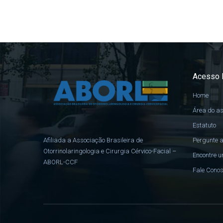
Acesso 
Home
Área do a
Estatuto
Pergunte a
Afiliada a Associação Brasileira de
Otorrinolaringologia e Cirurgia Cérvico-Facial –
Encontre u
ABORL-CCF
Fale Cono