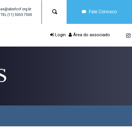
as@aborlccf.org.br
Fale Conosco
TEL
(11) 5053.7500
Login
Área do associado
S