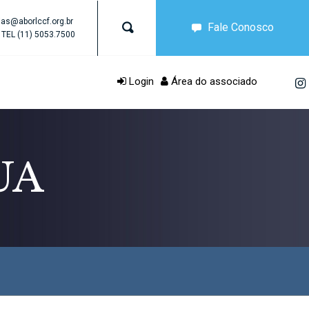
as@aborlccf.org.br
Fale Conosco
TEL
(11) 5053.7500
Login
Área do associado
UA