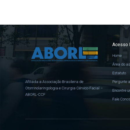
Acesso 
Home
Área do a
Estatuto
Pergunte a
Afiliada a Associação Brasileira de
Otorrinolaringologia e Cirurgia Cérvico-Facial –
Encontre u
ABORL-CCF
Fale Cono