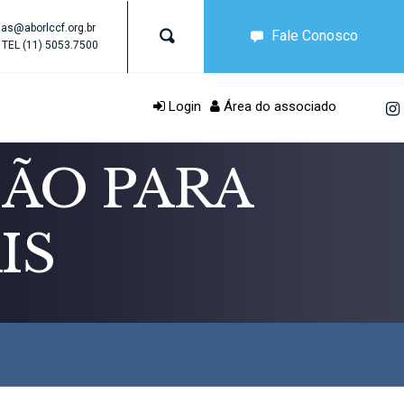
as@aborlccf.org.br
Fale Conosco
TEL
(11) 5053.7500
Login
Área do associado
ÃO PARA
IS