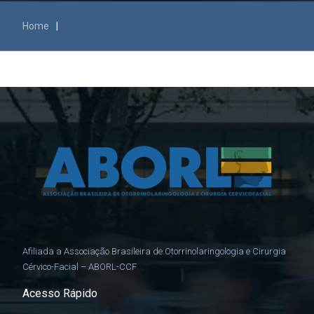
Home
|
Afiliada a Associação Brasileira de Otorrinolaringologia e Cirurgia
Cérvico-Facial – ABORL-CCF
Acesso Rápido