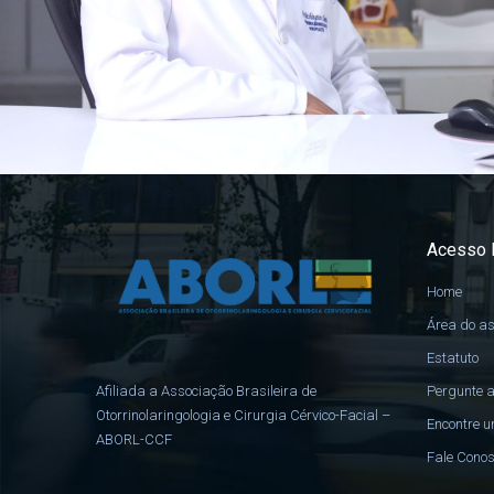
Acesso 
Home
Área do a
Estatuto
Pergunte a
Afiliada a Associação Brasileira de
Otorrinolaringologia e Cirurgia Cérvico-Facial –
Encontre u
ABORL-CCF
Fale Cono