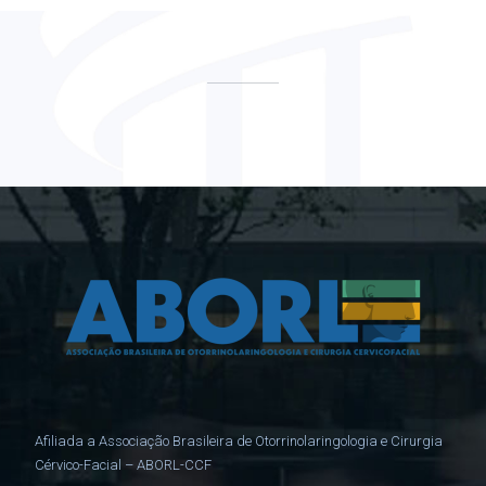
Afiliada a Associação Brasileira de Otorrinolaringologia e Cirurgia
Cérvico-Facial – ABORL-CCF