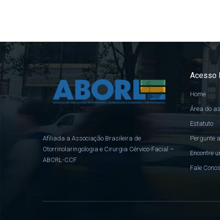
Acesso 
Home
Área do a
Estatuto
Pergunte a
Afiliada a Associação Brasileira de
Otorrinolaringologia e Cirurgia Cérvico-Facial –
Encontre u
ABORL-CCF
Fale Cono