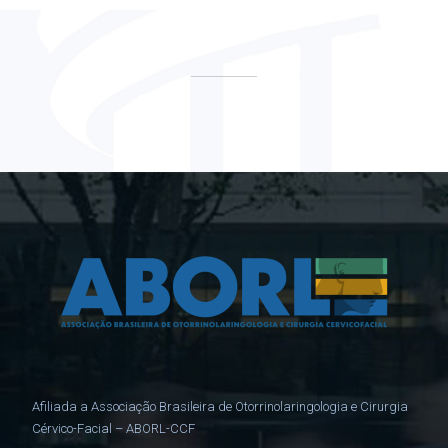
Afiliada a Associação Brasileira de Otorrinolaringologia e Cirurgia
Cérvico-Facial – ABORL-CCF