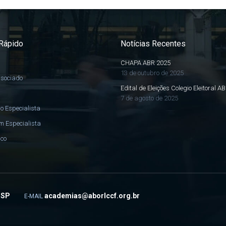
Rápido
Notícias Recentes
CHAPA ABR 2025
13 de outubro de 2025
ssociado
Edital de Eleições Colegio Eleitoral A
7 de agosto de 2025
o Especialista
m Especialista
sco
- SP
academias@aborlccf.org.br
E-MAIL